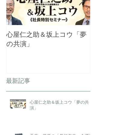
心屋仁之助＆坂上コウ「夢
千葉・茂原の
の共演」
金運増大祈願
を開催
最新記事
心屋仁之助＆坂上コウ「夢の共
演」