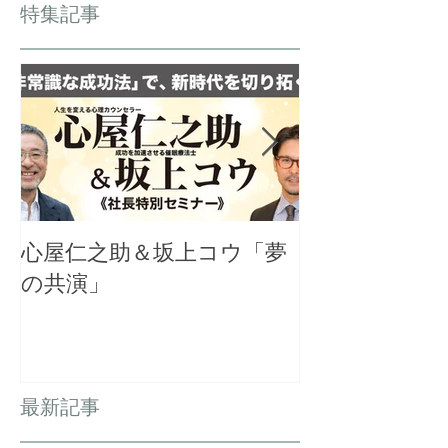
特集記事
心屋仁之助＆坂上コウ「夢
千葉・茂原の
の共演」
金運増大祈願
を開催
最新記事