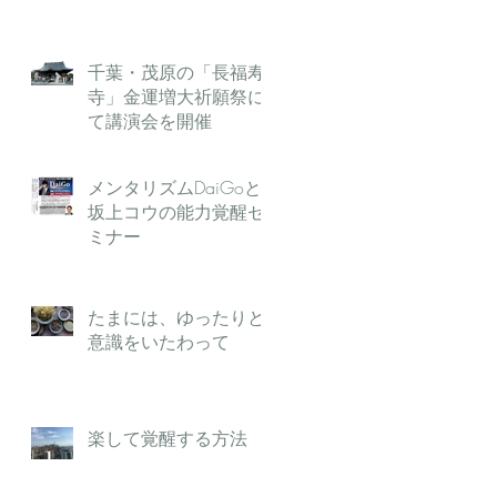
千葉・茂原の「長福寿
寺」金運増大祈願祭に
て講演会を開催
メンタリズムDaiGoと
坂上コウの能力覚醒セ
ミナー
たまには、ゆったりと
意識をいたわって
楽して覚醒する方法