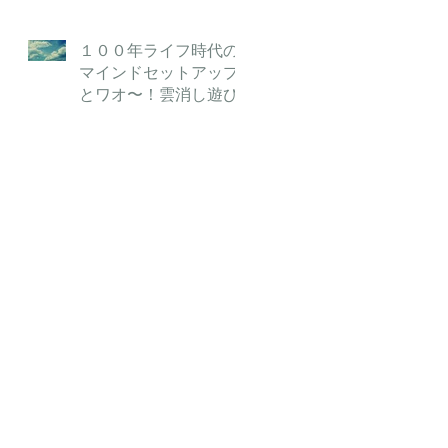
１００年ライフ時代の
マインドセットアップ
とワオ〜！雲消し遊び