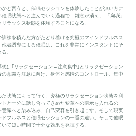
のかと言うと、催眠セッションを体験したことが無い方に
い催眠状態へと進んでいく過程で、雑念が消え、 「
無我
」
超リラックス状態を体験することになる。
や訓練を積んだ方がたどり着ける究極のマインドフルネス
。他者誘導による催眠は、これを非常にインスタントにそ
きる。
瞑想は｢リラクゼーション→注意集中｣とリラクゼーション
分の意識を注意に向け、身体と感情のコントロール、集中
めた状態にもって行く。究極のリラクゼーション状態を利
ントと十分に話し合ってきめた変革への暗示を入れるの
在意識へと染み込み、自己変容を引き起こす。そして現実
ンドフルネスと催眠セッションの一番の違い。そして催眠
ていて短い時間で十分な効果を発揮する。