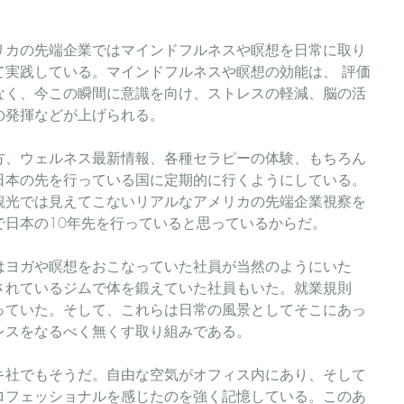
リカの先端企業ではマインドフルネスや瞑想を日常に取り
て実践している。マインドフルネスや瞑想の効能は、 評価
なく、今この瞬間に意識を向け、ストレスの軽減、脳の活
の発揮などが上げられる。
方、ウェルネス最新情報、各種セラピーの体験、もちろん
日本の先を行っている国に定期的に行くようにしている。
観光では見えてこないリアルなアメリカの先端企業視察を
で日本の10年先を行っていると思っているからだ。
はヨガや瞑想をおこなっていた社員が当然のようにいた
されているジムで体を鍛えていた社員もいた。就業規則
っていた。そして、これらは日常の風景としてそこにあっ
レスをなるべく無くす取り組みである。
キ社でもそうだ。自由な空気がオフィス内にあり、そして
ロフェッショナルを感じたのを強く記憶している。このあ