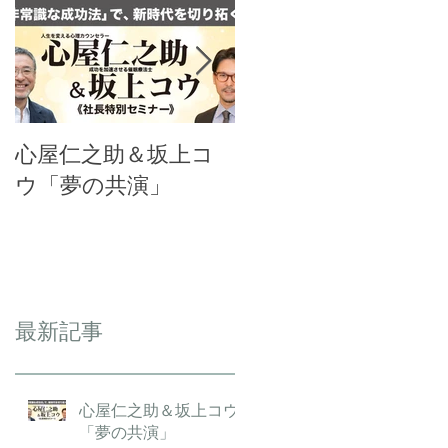
心屋仁之助＆坂上コ
千葉・茂原の「長福
ウ「夢の共演」
寿寺」金運増大祈願
にて講演会を開催
最新記事
心屋仁之助＆坂上コウ
「夢の共演」