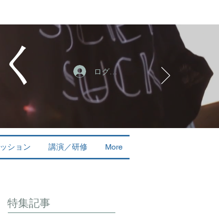
く
ログイン
ッション
講演／研修
More
特集記事