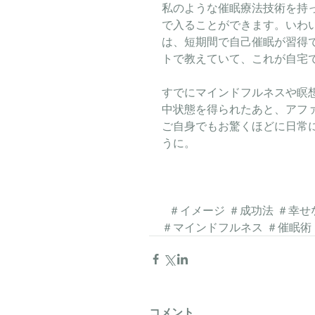
私のような催眠療法技術を持
で入ることができます。いわ
は、短期間で自己催眠が習得
トで教えていて、これが自宅
すでにマインドフルネスや瞑
中状態を得られたあと、アフ
ご自身でもお驚くほどに日常
うに。
  ＃イメージ ＃成功法 ＃幸せなお金持ち ＃自己暗示 ＃せん育 ＃潜在意識 ＃坂上コウ 
＃マインドフルネス ＃催眠術
コメント