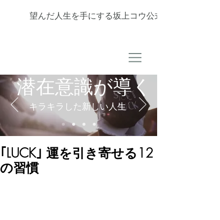
望んだ人生を手にする坂上コウ公式サイト
潜在意識が導く
キラキラした新しい人生
｢LUCK｣ 運を引き寄せる12
の習慣