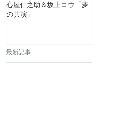
心屋仁之助＆坂上コウ「夢
千葉・茂原の
の共演」
金運増大祈願
を開催
最新記事
心屋仁之助＆坂上コウ「夢の共
演」
千葉・茂原の「長福寿寺」金運増
大祈願祭にて講演会を開催