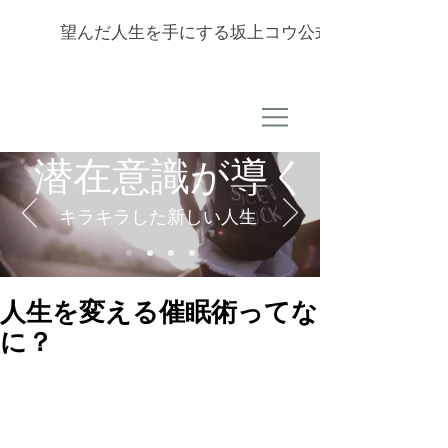
望んだ人生を手にする坂上コウ公式サイト
潜在意識が導く
キラキラした新しい人生
人生を変える催眠術ってな
に？