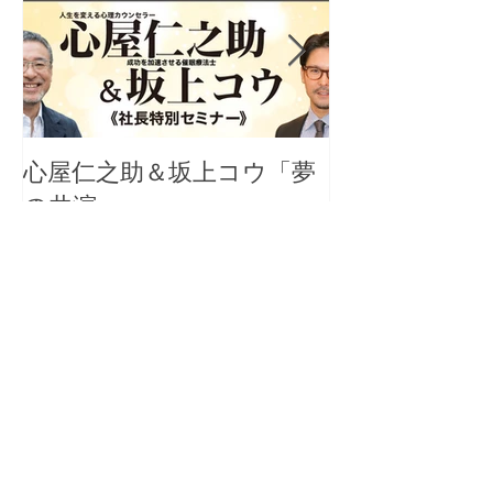
心屋仁之助＆坂上コウ「夢
千葉・茂原の
の共演」
金運増大祈願
を開催
最新記事
心屋仁之助＆坂上コウ「夢の共
演」